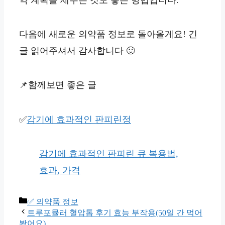
약 계획을 세우는 것도 좋은 방법입니다.
다음에 새로운 의약품 정보로 돌아올게요! 긴
글 읽어주셔서 감사합니다 🙂
📌함께보면 좋은 글
✅
감기에 효과적인 판피린정
감기에 효과적인 판피린 큐 복용법,
효과, 가격
카
✅ 의약품 정보
테
트루포뮬러 혈압톱 후기 효능 부작용(50일 간 먹어
고
봤어요)