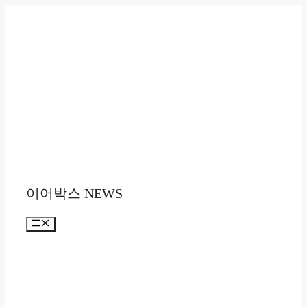
컨
텐
츠
로
건
너
뛰
기
이어박스 NEWS
메
뉴