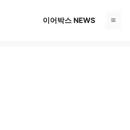
컨
텐
츠
이어박스 NEWS
메
로
건
뉴
너
뛰
기