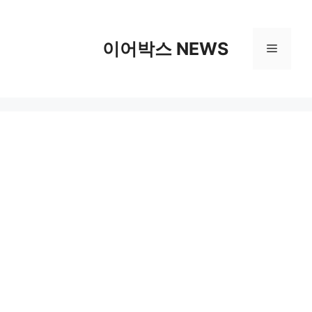
컨
텐
츠
이어박스 NEWS
메
로
건
뉴
너
뛰
기