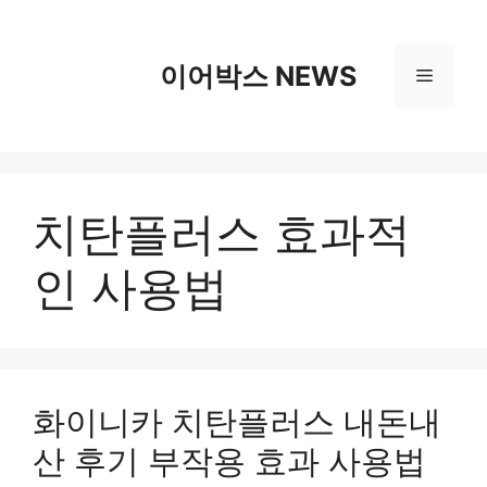
컨
텐
츠
이어박스 NEWS
메
로
건
뉴
너
뛰
기
치탄플러스 효과적
인 사용법
화이니카 치탄플러스 내돈내
산 후기 부작용 효과 사용법