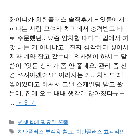
화이니카 치탄플러스 솔직후기 – 잇몸에서
피나는 사람 모여라 치과에서 충격받고 바
로 주문했던.. 요즘 양치할 때마다 입에서 피
맛 나는 거 아니냐고.. 진짜 심각하다 싶어서
치과 예약 잡고 갔는데, 의사쌤이 하시는 말
씀이 “잇몸 상태가 좀 안 좋네요. 관리 좀 신
경 쓰셔야겠어요” 이러시는 거.. 치석도 꽤
쌓여있다고 하셔서 그날 스케일링 받고 왔
는데, 집에 오는 내내 생각이 많아졌다ㅠㅠ
…
더 읽기
카
✅ 생활에 필요한 꿀템
테
태
치탄플러스 부작용 참고
,
치탄플러스 효과적인
고
그