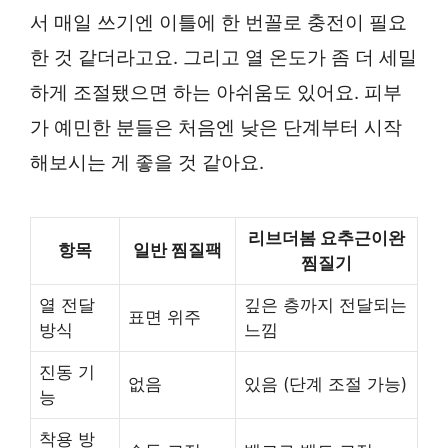
서 매일 쓰기엔 이틀에 한 번꼴로 충전이 필요
한 것 같더라고요. 그리고 열 온도가 좀 더 세밀
하게 조절됐으면 하는 아쉬움도 있어요. 피부
가 예민한 분들은 처음엔 낮은 단계부터 시작
해보시는 게 좋을 것 같아요.
리브더봄 요추근이완
항목
일반 찜질팩
찜질기
열 전달
깊은 층까지 전달되는
표면 위주
방식
느낌
진동 기
없음
있음 (단계 조절 가능)
능
착용 방