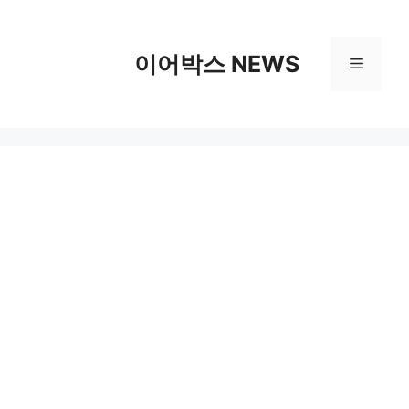
컨
텐
츠
이어박스 NEWS
메
로
건
뉴
너
뛰
기