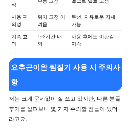
수동 고정
벨크로 벨트 고정
식
사용 편
위치 고정 어
무선, 자유로운 자세
의성
려움
가능
지속 효
1~2시간 내
사용 후에도 이완감
과
외
지속
요추근이완 찜질기 사용 시 주의사
항
저는 크게 문제없이 잘 쓰고 있지만, 다른 분들
후기를 살펴보니 몇 가지 주의할 점들이 있더
라고요.