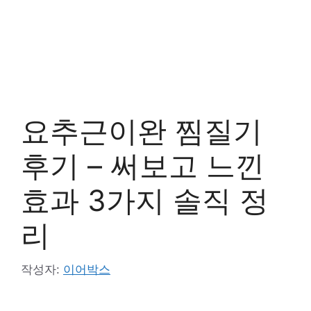
요추근이완 찜질기
후기 – 써보고 느낀
효과 3가지 솔직 정
리
작성자:
이어박스